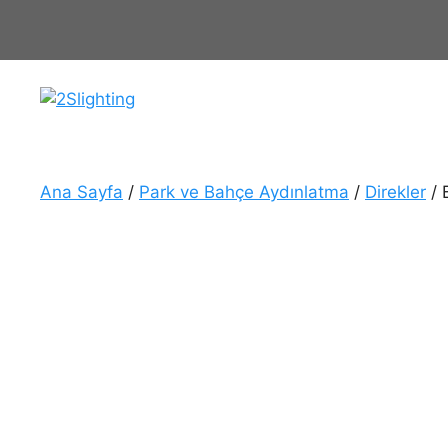
İçeriğe
atla
Ana Sayfa
/
Park ve Bahçe Aydınlatma
/
Direkler
/ 