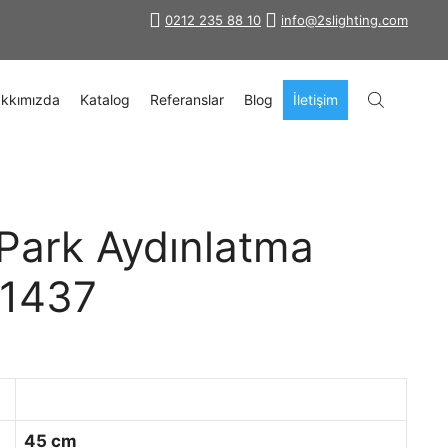
0212 235 88 10
info@2slighting.com
kkımızda
Katalog
Referanslar
Blog
İletişim
Park Aydınlatma
-1437
45 cm