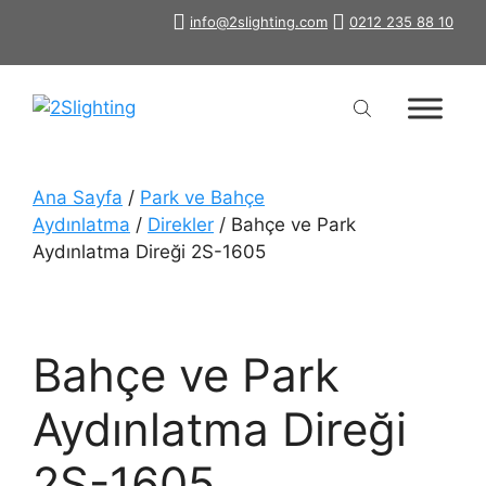
İçeriğe
info@2slighting.com
0212 235 88 10
atla
Ana Sayfa
/
Park ve Bahçe
Aydınlatma
/
Direkler
/ Bahçe ve Park
Aydınlatma Direği 2S-1605
Bahçe ve Park
Aydınlatma Direği
2S-1605