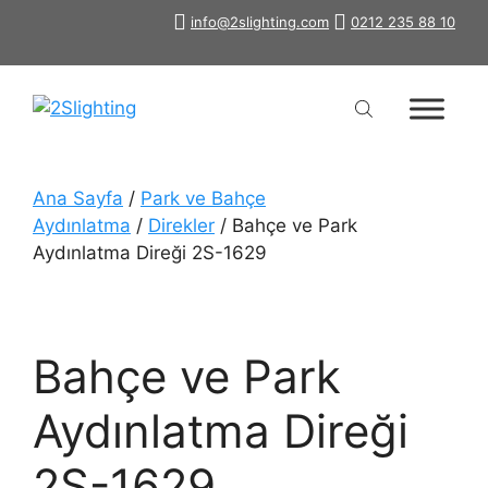
İçeriğe
info@2slighting.com
0212 235 88 10
atla
Ana Sayfa
/
Park ve Bahçe
Aydınlatma
/
Direkler
/ Bahçe ve Park
Aydınlatma Direği 2S-1629
Bahçe ve Park
Aydınlatma Direği
2S-1629