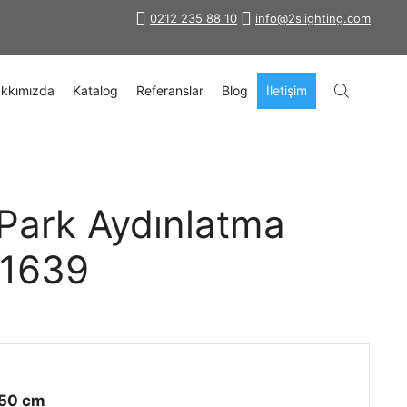
0212 235 88 10
info@2slighting.com
kkımızda
Katalog
Referanslar
Blog
İletişim
Park Aydınlatma
-1639
50 cm