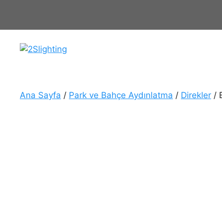
İçeriğe
atla
Ana Sayfa
/
Park ve Bahçe Aydınlatma
/
Direkler
/ 