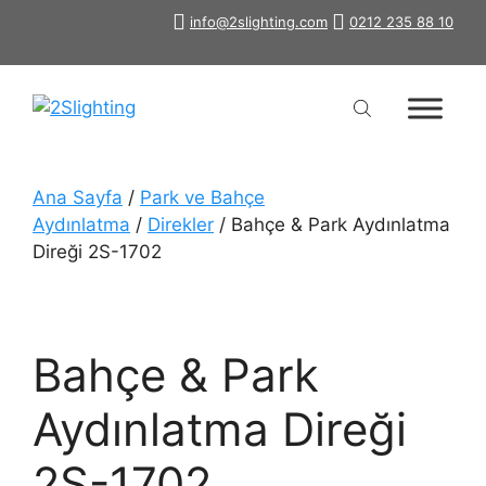
İçeriğe
info@2slighting.com
0212 235 88 10
atla
Ana Sayfa
/
Park ve Bahçe
Aydınlatma
/
Direkler
/ Bahçe & Park Aydınlatma
Direği 2S-1702
Bahçe & Park
Aydınlatma Direği
2S-1702