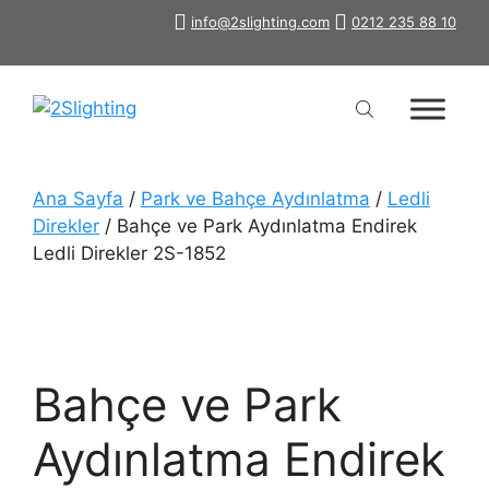
İçeriğe
info@2slighting.com
0212 235 88 10
atla
Ana Sayfa
/
Park ve Bahçe Aydınlatma
/
Ledli
Direkler
/ Bahçe ve Park Aydınlatma Endirek
Ledli Direkler 2S-1852
Bahçe ve Park
Aydınlatma Endirek