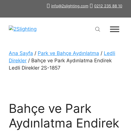
İçeriğe
info@2slighting.com
0212 235 88 10
atla
Ana Sayfa
/
Park ve Bahçe Aydınlatma
/
Ledli
Direkler
/ Bahçe ve Park Aydınlatma Endirek
Ledli Direkler 2S-1857
Bahçe ve Park
Aydınlatma Endirek