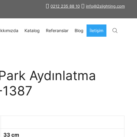
0212 235 88 10
info@2slighting.com
kkımızda
Katalog
Referanslar
Blog
İletişim
Park Aydınlatma
S-1387
33 cm