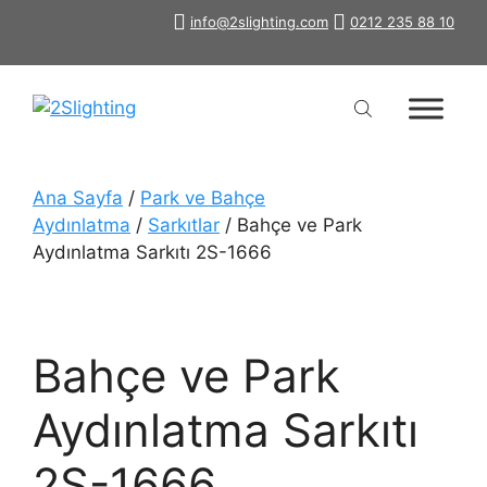
İçeriğe
info@2slighting.com
0212 235 88 10
atla
Ana Sayfa
/
Park ve Bahçe
Aydınlatma
/
Sarkıtlar
/ Bahçe ve Park
Aydınlatma Sarkıtı 2S-1666
Bahçe ve Park
Aydınlatma Sarkıtı
2S-1666