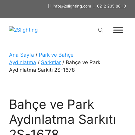
İçeriğe
info@2slighting.com
0212 235 88 10
atla
Ana Sayfa
/
Park ve Bahçe
Aydınlatma
/
Sarkıtlar
/ Bahçe ve Park
Aydınlatma Sarkıtı 2S-1678
Bahçe ve Park
Aydınlatma Sarkıtı
2S-1678