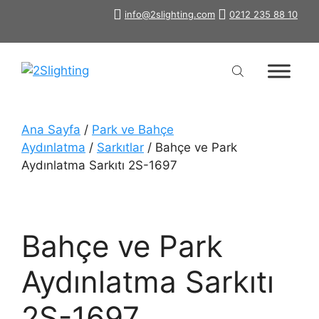
İçeriğe
info@2slighting.com
0212 235 88 10
atla
Ana Sayfa
/
Park ve Bahçe
Aydınlatma
/
Sarkıtlar
/ Bahçe ve Park
Aydınlatma Sarkıtı 2S-1697
Bahçe ve Park
Aydınlatma Sarkıtı
2S-1697