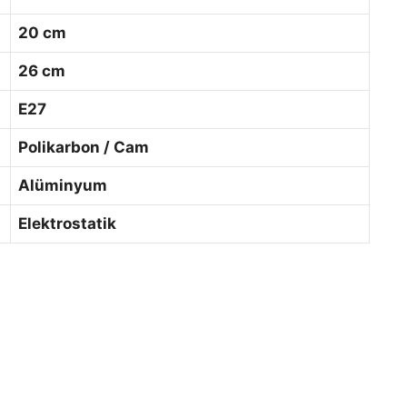
20 cm
26 cm
E27
Polikarbon / Cam
Alüminyum
Elektrostatik