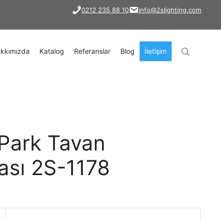
0212 235 88 10
info@2slighting.com
kkımızda
Katalog
Referanslar
Blog
İletişim
Park Tavan
ası 2S-1178