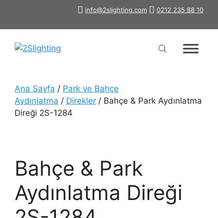
İçeriğe
info@2slighting.com
0212 235 88 10
atla
Ana Sayfa
/
Park ve Bahçe
Aydınlatma
/
Direkler
/ Bahçe & Park Aydınlatma
Direği 2S-1284
Bahçe & Park
Aydınlatma Direği
2S-1284