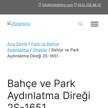
İçeriğe
info@2slighting.com
0212 235 88 10
atla
Ana Sayfa
/
Park ve Bahçe
Aydınlatma
/
Direkler
/ Bahçe ve Park
Aydınlatma Direği 2S-1651
Bahçe ve Park
Aydınlatma Direği
2S-1651