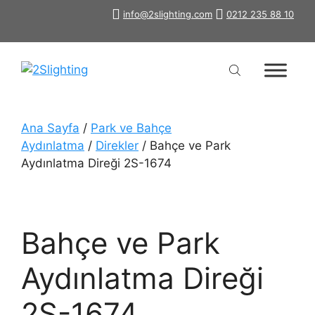
İçeriğe
info@2slighting.com
0212 235 88 10
atla
Ana Sayfa
/
Park ve Bahçe
Aydınlatma
/
Direkler
/ Bahçe ve Park
Aydınlatma Direği 2S-1674
Bahçe ve Park
Aydınlatma Direği
2S-1674