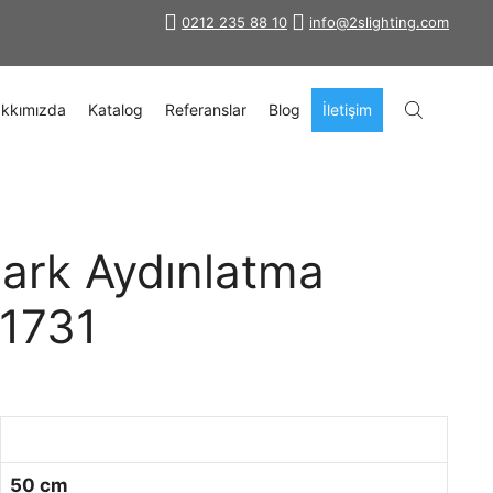
0212 235 88 10
info@2slighting.com
kkımızda
Katalog
Referanslar
Blog
İletişim
ark Aydınlatma
-1731
50 cm