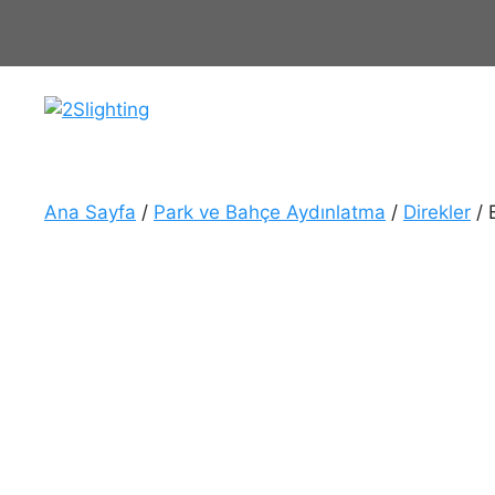
İçeriğe
atla
Ana Sayfa
/
Park ve Bahçe Aydınlatma
/
Direkler
/ 