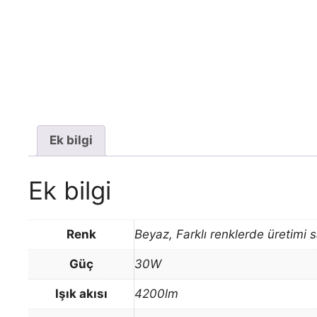
Ek bilgi
Ek bilgi
Renk
Beyaz, Farklı renklerde üretimi s
Güç
30W
Işık akısı
4200lm