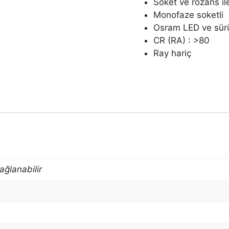
Soket ve rozans il
Monofaze soketli
Osram LED ve sürü
CR (RA) : >80
Ray hariç
ağlanabilir