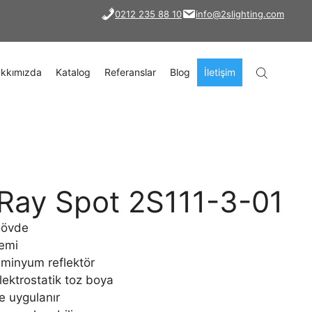
0212 235 88 10
info@2slighting.com
kkımızda
Katalog
Referanslar
Blog
İletişim
 Ray Spot 2S111-3-01
gövde
temi
üminyum reflektör
ektrostatik toz boya
le uygulanır