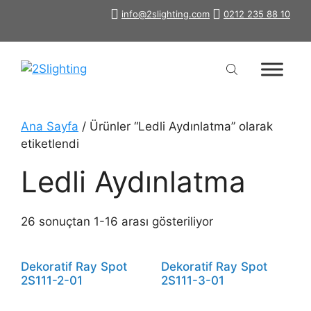
İçeriğe
info@2slighting.com
0212 235 88 10
atla
Ana Sayfa
/ Ürünler “Ledli Aydınlatma” olarak
etiketlendi
Ledli Aydınlatma
26 sonuçtan 1-16 arası gösteriliyor
Dekoratif Ray Spot
Dekoratif Ray Spot
2S111-2-01
2S111-3-01