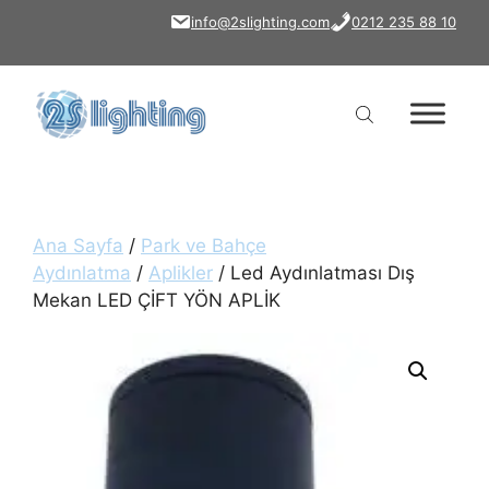
İçeriğe
info@2slighting.com
0212 235 88 10
atla
Ana Sayfa
/
Park ve Bahçe
Aydınlatma
/
Aplikler
/ Led Aydınlatması Dış
Mekan LED ÇİFT YÖN APLİK