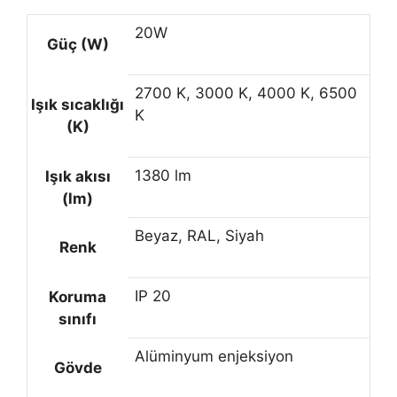
20W
Güç (W)
2700 K, 3000 K, 4000 K, 6500
Işık sıcaklığı
K
(K)
1380 lm
Işık akısı
(lm)
Beyaz, RAL, Siyah
Renk
IP 20
Koruma
sınıfı
Alüminyum enjeksiyon
Gövde