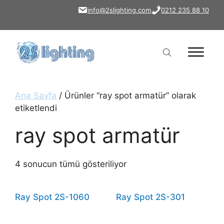
İçeriğe
info@2slighting.com
0212 235 88 10
atla
Ana Sayfa
/ Ürünler “ray spot armatür” olarak
etiketlendi
ray spot armatür
4 sonucun tümü gösteriliyor
Ray Spot 2S-1060
Ray Spot 2S-301