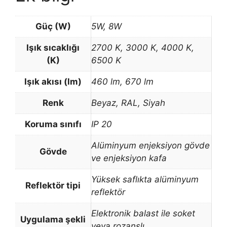
Güç (W)
5W, 8W
Işık sıcaklığı
2700 K, 3000 K, 4000 K,
(K)
6500 K
Işık akısı (lm)
460 lm, 670 lm
Renk
Beyaz, RAL, Siyah
Koruma sınıfı
IP 20
Alüminyum enjeksiyon gövde
Gövde
ve enjeksiyon kafa
Yüksek saflıkta alüminyum
Reflektör tipi
reflektör
Elektronik balast ile soket
Uygulama şekli
veya rozanslı