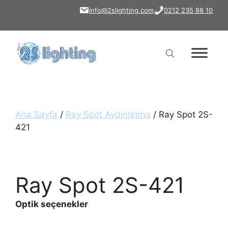
İçeriğe
info@2slighting.com
0212 235 88 10
atla
Ana Sayfa
/
Ray Spot Aydınlatma
/ Ray Spot 2S-
421
Ray Spot 2S-421
Optik seçenekler