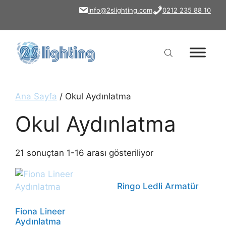
İçeriğe
info@2slighting.com
0212 235 88 10
atla
Ana Sayfa
/ Okul Aydınlatma
Okul Aydınlatma
21 sonuçtan 1-16 arası gösteriliyor
Ringo Ledli Armatür
Fiona Lineer
Aydınlatma