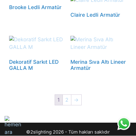
Brooke Ledli Armatür
Claire Ledli Armatür
Dekoratif Sarkıt LED
Merina Sıva Altı Lineer
GALLA M
Armatür
1
2
→
©2slighting 2026 - Tüm hakları saklıdır