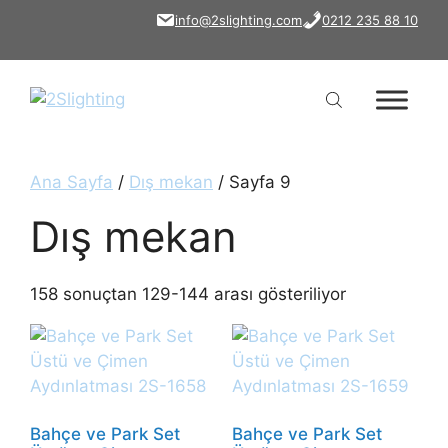
İçeriğe
info@2slighting.com
0212 235 88 10
atla
Ana Sayfa
/
Dış mekan
/ Sayfa 9
Dış mekan
158 sonuçtan 129-144 arası gösteriliyor
Bahçe ve Park Set
Bahçe ve Park Set