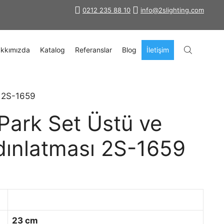
0212 235 88 10
info@2slighting.com
kkımızda
Katalog
Referanslar
Blog
İletişim
ı 2S-1659
Park Set Üstü ve
ınlatması 2S-1659
23 cm