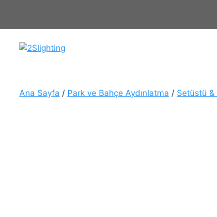
İçeriğe
atla
Ana Sayfa
/
Park ve Bahçe Aydınlatma
/
Setüstü &