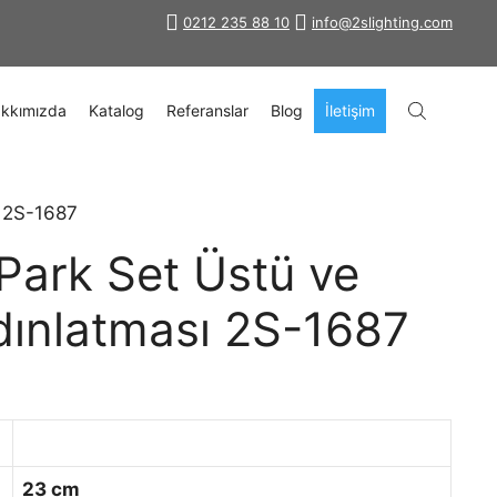
0212 235 88 10
info@2slighting.com
kkımızda
Katalog
Referanslar
Blog
İletişim
ı 2S-1687
Park Set Üstü ve
ınlatması 2S-1687
23 cm