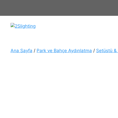
İçeriğe
atla
Ana Sayfa
/
Park ve Bahçe Aydınlatma
/
Setüstü &