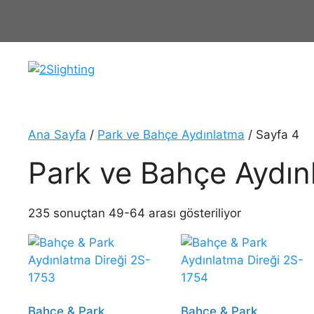
İçeriğe
atla
Ana Sayfa
/
Park ve Bahçe Aydınlatma
/ Sayfa 4
Park ve Bahçe Aydın
235 sonuçtan 49-64 arası gösteriliyor
Bahçe & Park
Bahçe & Park