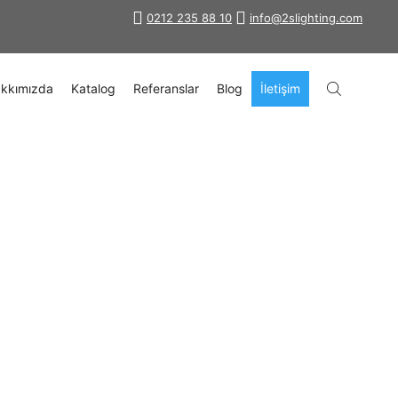
0212 235 88 10
info@2slighting.com
kkımızda
Katalog
Referanslar
Blog
İletişim