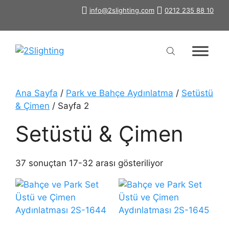
İçeriğe
info@2slighting.com
0212 235 88 10
atla
Ana Sayfa
/
Park ve Bahçe Aydınlatma
/
Setüstü
& Çimen
/ Sayfa 2
Setüstü & Çimen
37 sonuçtan 17-32 arası gösteriliyor