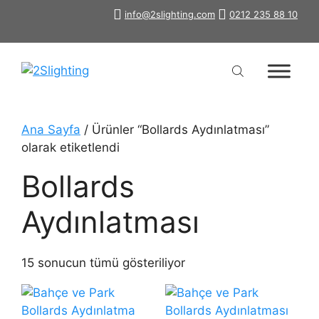
İçeriğe
info@2slighting.com
0212 235 88 10
atla
Ana Sayfa
/ Ürünler “Bollards Aydınlatması”
olarak etiketlendi
Bollards
Aydınlatması
15 sonucun tümü gösteriliyor