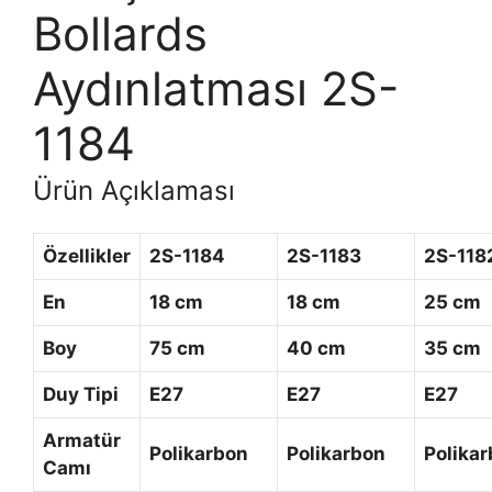
Bollards
Aydınlatması 2S-
1184
Ürün Açıklaması
Özellikler
2S-1184
2S-1183
2S-118
En
18 cm
18 cm
25 cm
Boy
75 cm
40 cm
35 cm
Duy Tipi
E27
E27
E27
Armatür
Polikarbon
Polikarbon
Polika
Camı