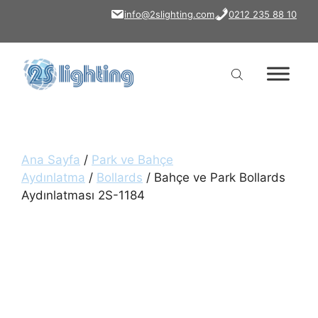
İçeriğe
info@2slighting.com
0212 235 88 10
atla
Ana Sayfa
/
Park ve Bahçe
Aydınlatma
/
Bollards
/ Bahçe ve Park Bollards
Aydınlatması 2S-1184