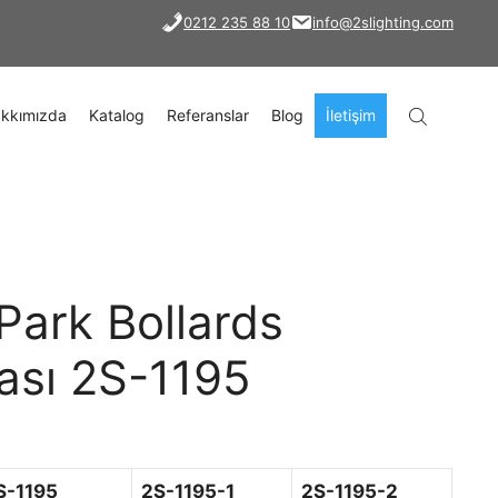
0212 235 88 10
info@2slighting.com
kkımızda
Katalog
Referanslar
Blog
İletişim
Park Bollards
ası 2S-1195
S-1195
2S-1195-1
2S-1195-2