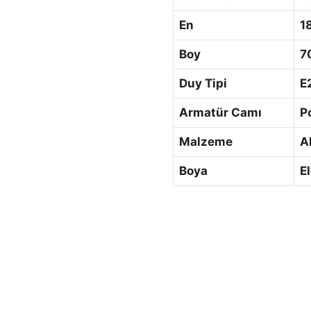
En
1
Boy
7
Duy Tipi
E
Armatür Camı
P
Malzeme
A
Boya
E