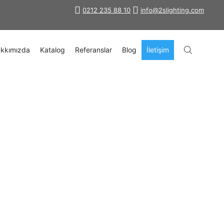
0212 235 88 10
info@2slighting.com
kkımızda
Katalog
Referanslar
Blog
İletişim