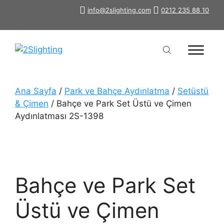
İçeriğe
info@2slighting.com
0212 235 88 10
atla
Ana Sayfa
/
Park ve Bahçe Aydınlatma
/
Setüstü
& Çimen
/ Bahçe ve Park Set Üstü ve Çimen
Aydınlatması 2S-1398
Bahçe ve Park Set
Üstü ve Çimen