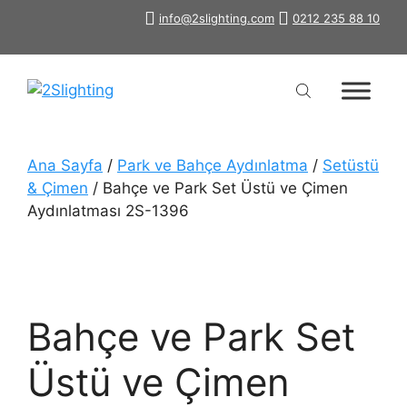
İçeriğe
info@2slighting.com
0212 235 88 10
atla
Ana Sayfa
/
Park ve Bahçe Aydınlatma
/
Setüstü
& Çimen
/ Bahçe ve Park Set Üstü ve Çimen
Aydınlatması 2S-1396
Bahçe ve Park Set
Üstü ve Çimen