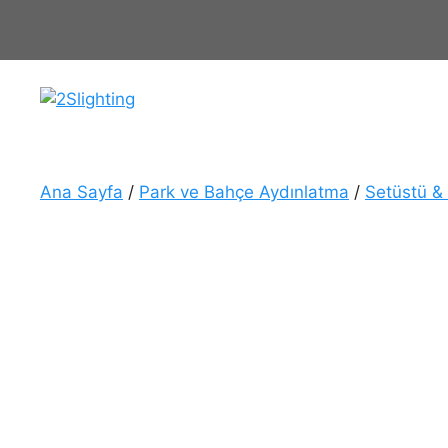
İçeriğe
atla
Ana Sayfa
/
Park ve Bahçe Aydınlatma
/
Setüstü &