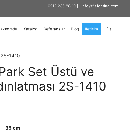
0212 235 88 10
info@2slighting.com
kkımızda
Katalog
Referanslar
Blog
İletişim
 2S-1410
Park Set Üstü ve
ınlatması 2S-1410
35 cm