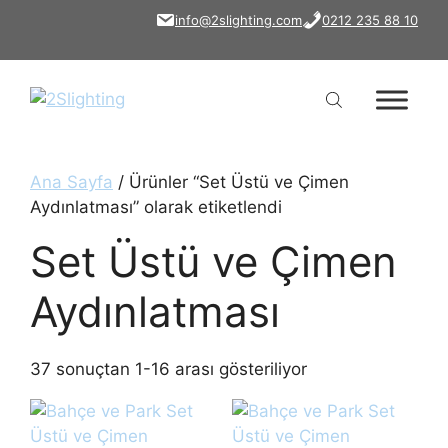
İçeriğe
info@2slighting.com
0212 235 88 10
atla
Ana Sayfa
/ Ürünler “Set Üstü ve Çimen
Aydınlatması” olarak etiketlendi
Set Üstü ve Çimen
Aydınlatması
37 sonuçtan 1-16 arası gösteriliyor