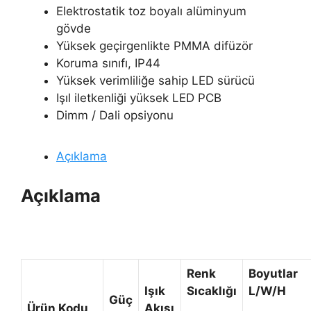
Elektrostatik toz boyalı alüminyum
gövde
Yüksek geçirgenlikte PMMA difüzör
Koruma sınıfı, IP44
Yüksek verimliliğe sahip LED sürücü
Işıl iletkenliği yüksek LED PCB
Dimm / Dali opsiyonu
Açıklama
Açıklama
Renk
Boyutlar
Işık
Sıcaklığı
L/W/H
Güç
Ürün Kodu
Akısı