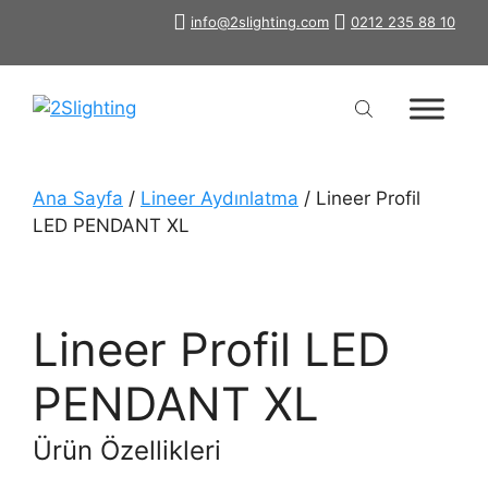
İçeriğe
info@2slighting.com
0212 235 88 10
atla
Ana Sayfa
/
Lineer Aydınlatma
/ Lineer Profil
LED PENDANT XL
Lineer Profil LED
PENDANT XL
Ürün Özellikleri