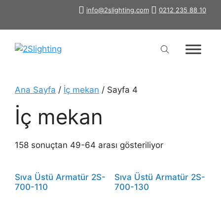
İçeriğe
info@2slighting.com
0212 235 88 10
atla
Ana Sayfa
/
İç mekan
/ Sayfa 4
İç mekan
158 sonuçtan 49-64 arası gösteriliyor
Sıva Üstü Armatür 2S-
Sıva Üstü Armatür 2S-
700-110
700-130