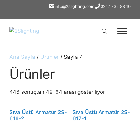
İçeriğe
info@2slighting.com
0212 235 88 10
atla
Ana Sayfa
/
Ürünler
/ Sayfa 4
Ürünler
446 sonuçtan 49-64 arası gösteriliyor
Sıva Üstü Armatür 2S-
Sıva Üstü Armatür 2S-
616-2
617-1